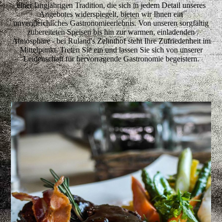
einer langjährigen Tradition, die sich in jedem Detail unseres
Angebotes widerspiegelt, bieten wir Ihnen ein
unvergleichliches Gastronomieerlebnis. Von unseren sorgfältig
zubereiteten Speisen bis hin zur warmen, einladenden
Atmosphäre - bei Ruland's Zehnthof steht Ihre Zufriedenheit im
Mittelpunkt. Treten Sie ein und lassen Sie sich von unserer
Leidenschaft für hervorragende Gastronomie begeistern.