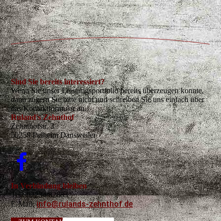
Sind Sie bereits interessiert?
Wenn Sie unser Leistungsportfolio bereits überzeugen konnte,
dann zögern Sie bitte nicht und schreiben Sie uns einfach über
das Kontaktformular an.
Ruland's Zehnthof
Zehnthofstr. 3
50259 Pulheim Dansweiler
In Verbindung bleiben
Tel.: 02234/82883
info@rulands-zehnthof.de
E-Mail: