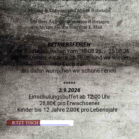
Montag & Dienstag sind unsere Ruhetage.
Für Ihrer Anfrage an unseren Ruhetagen
schicken Sie uns bitte eine E-Mail.
BETRIEBSFERIEN
Liebe Gäste, wir haben vom 10.08.26. - 25.08.26
Betriebsferien. Ab dem 26.08.26 sind wir wieder
für Euch da.
Bis dahin wünschen wir schöne Ferien.
*****
3.9.2026
Einschulungsbuffet ab 12:00 Uhr
28,80€ pro Erwachsener
Kinder bis 12 Jahre 2,00€ pro Lebensjahr
JETZT TISCH RESERVIEREN