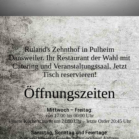
Ruland's Zehnthof in Pulheim
Dansweiler. Ihr Restaurant der Wahl mit
Catering und Veranstaltungssaal. Jetzt
Tisch reservieren!
Öffnungs­zeiten
Mittwoch – Freitag:
von 17:00 bis 00:00 Uhr
Unsere Küche schließt um 21:00 Uhr – letzte Order 20:45 Uhr
Samstag, Sonntag und Feiertage:
Nur geschlossene Gesellschaften oder auf Anfrage